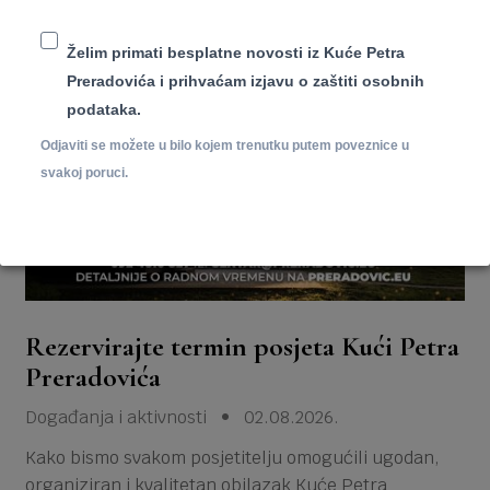
Događanja i aktivnosti
Želim primati besplatne novosti iz Kuće Petra
Preradovića i prihvaćam izjavu o zaštiti osobnih
podataka.
Odjaviti se možete u bilo kojem trenutku putem poveznice u
svakoj poruci.
Rezervirajte termin posjeta Kući Petra
Preradovića
Događanja i aktivnosti • 02.08.2026.
Kako bismo svakom posjetitelju omogućili ugodan,
organiziran i kvalitetan obilazak Kuće Petra