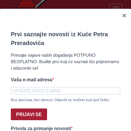
Toggle
×
naviga
Prvi saznajte novosti iz Kuće Petra
Previous
Nex
Preradovića
Primajte najave naših događanja POTPUNO
BESPLATNO. Budite prvi koji će saznati što pripremamo
i odazovite se!
Tko je zapravo Petar
Vaša e-mail adresa
Preradović?
Bez plaćanja, bez obveze. Odjaviti se možete kad god želite.
Kronologija
PRIJAVI SE
Privola za primanje novosti